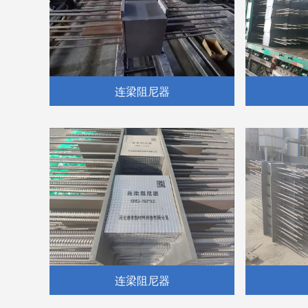
连梁阻尼器
连梁阻尼器