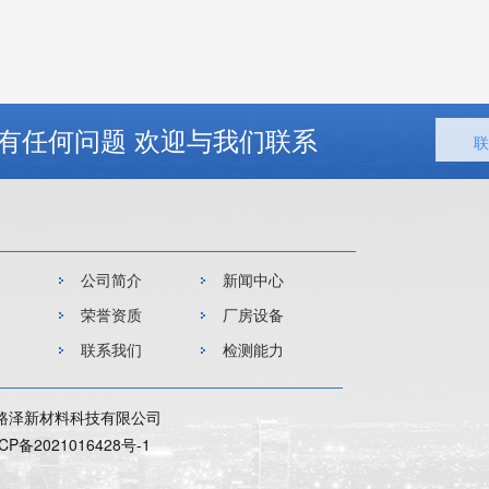
有任何问题 欢迎与我们联系
联
公司简介
新闻中心
荣誉资质
厂房设备
联系我们
检测能力
路泽新材料科技有限公司
CP备2021016428号-1