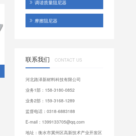
调谐质量阻尼器
摩擦阻尼器
联系我们
CONTACT US
河北路泽新材料科技有限公司
业务1部：158-3180-0852
业务2部：159-3168-1289
监督电话：0318-6883188
E-mail：1399133705@qq.com
地址：衡水市冀州区高新技术产业开发区