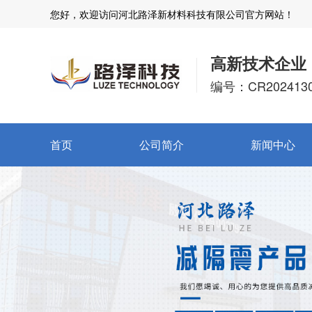
您好，欢迎访问河北路泽新材料科技有限公司官方网站！
高新技术企业
编号：CR2024130
首页
公司简介
新闻中心