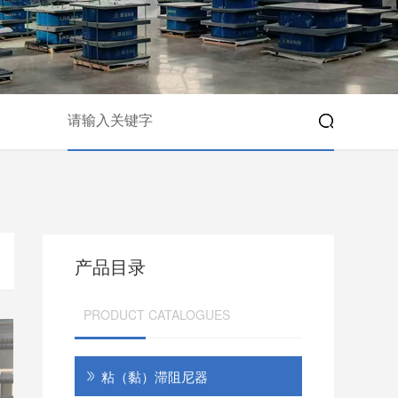
产品目录
PRODUCT CATALOGUES
粘（黏）滞阻尼器