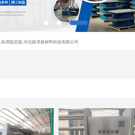
器,粘滞阻尼器,河北路泽新材料科技有限公司