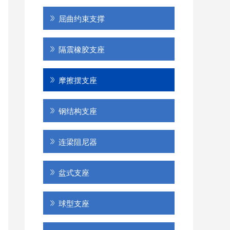
屈曲约束支撑
隔震橡胶支座
摩擦摆支座
钢结构支座
连梁阻尼器
盆式支座
球型支座