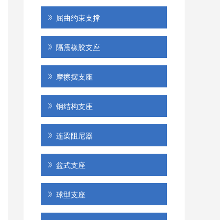
屈曲约束支撑
隔震橡胶支座
摩擦摆支座
钢结构支座
连梁阻尼器
盆式支座
球型支座