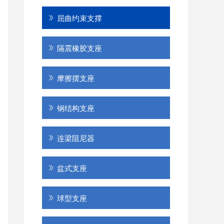
屈曲约束支撑
隔震橡胶支座
摩擦摆支座
钢结构支座
连梁阻尼器
盆式支座
球型支座